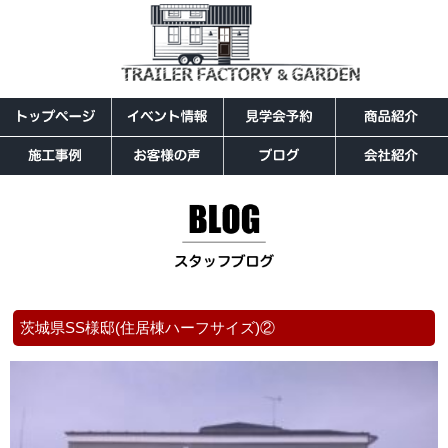
茨城県SS様邸(住居棟ハーフサイズ)②